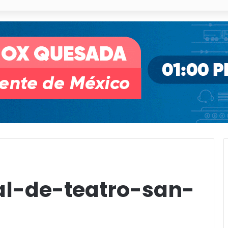
 % en incendios forestales y de pastizales
al-de-teatro-san-