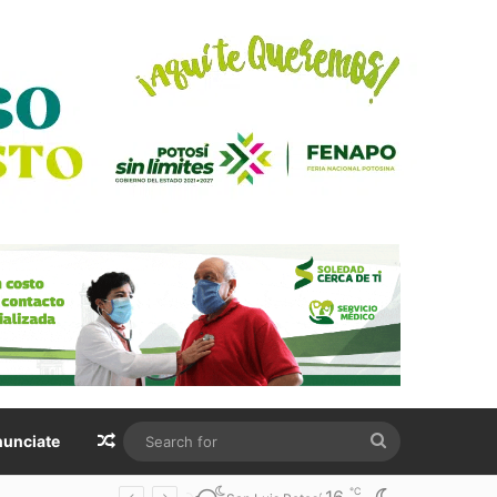
Random Article
Search
unciate
for
℃