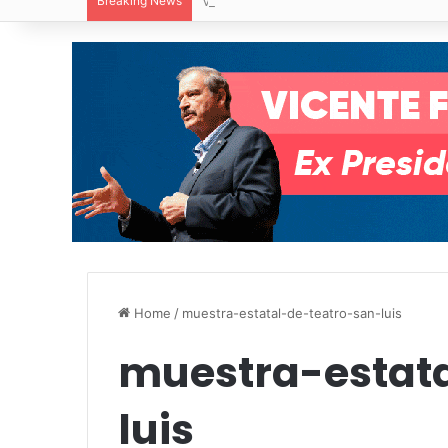
Breaking News
Villa de Pozos reporta reducción del 50
Home
/
muestra-estatal-de-teatro-san-luis
muestra-estat
luis