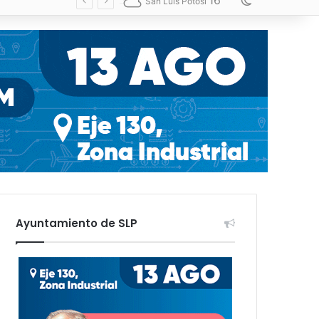
16
Switch skin
San Luis Potosí
Ayuntamiento de SLP