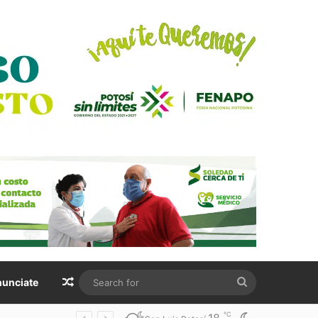
Random Article
Search
unciate
for
℃