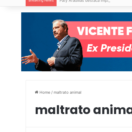
Breaking News
Paty Aradillas destaca impacto del nuev
Home
/
maltrato animal
maltrato anima