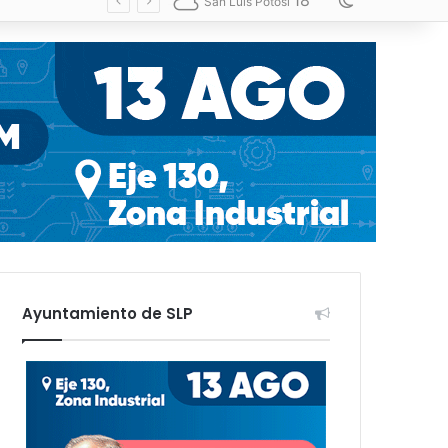
18
Switch skin
San Luis Potosí
Ayuntamiento de SLP