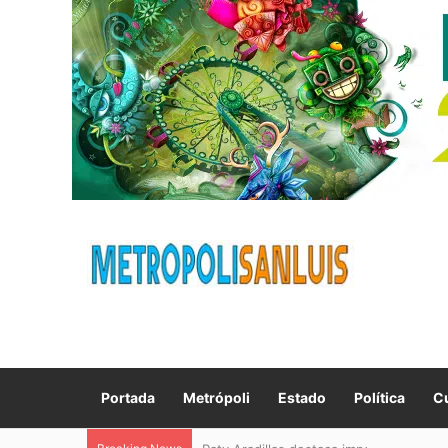
Portada
Metrópoli
Estado
Política
Cu