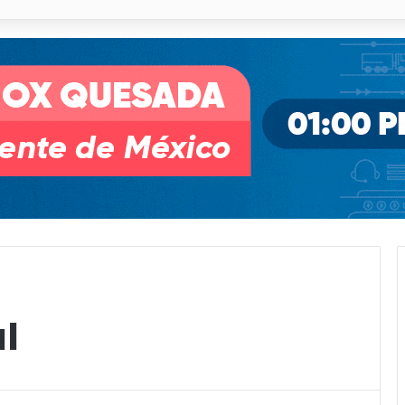
o desnivel de Circuito Potosí en la movilidad de Villa de Pozos
l