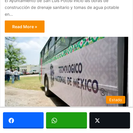
El Ayuntamiento de San Luis Potosí inició las obras de
construcción de drenaje sanitario y tomas de agua potable
en…
Read More »
Estado
julio 10, 2026
Tecnológico de Ciudad Valles recibe
autobús para actividades académicas