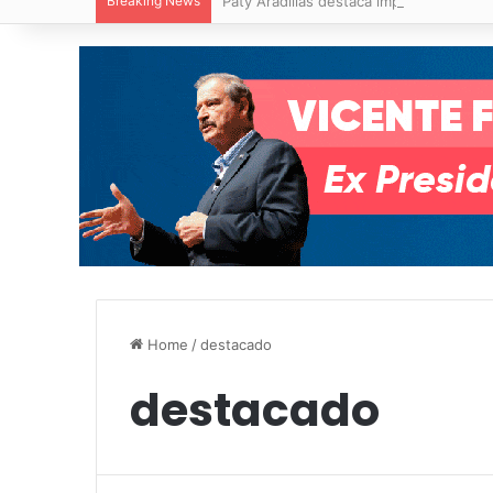
Breaking News
Paty Aradillas destaca impacto del nuev
Home
/
destacado
destacado