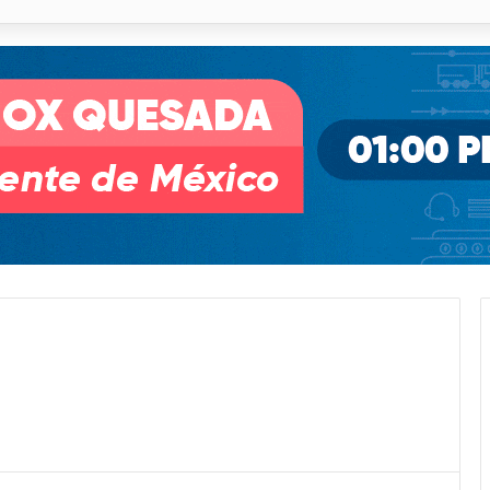
o desnivel de Circuito Potosí en la movilidad de Villa de Pozos