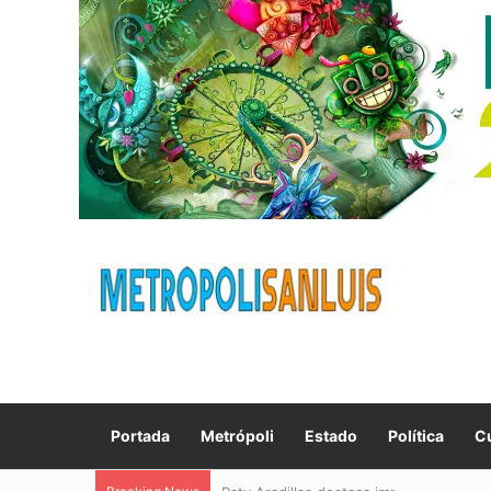
Portada
Metrópoli
Estado
Política
Cu