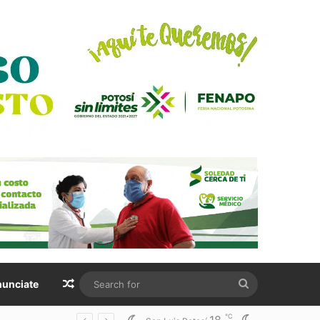
Random Article
Search
unciate
for
℃