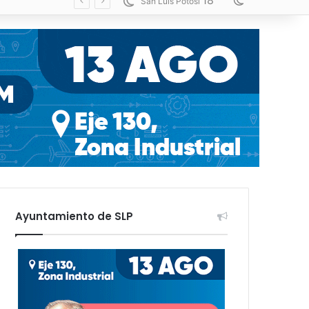
18
Switch skin
San Luis Potosí
Ayuntamiento de SLP